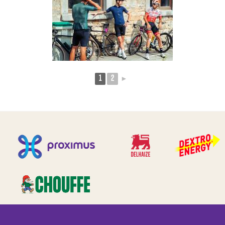
1
2
►